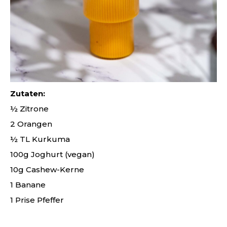
Zutaten:
½ Zitrone
2 Orangen
½ TL Kurkuma
100g Joghurt (vegan)
10g Cashew-Kerne
1 Banane
1 Prise Pfeffer