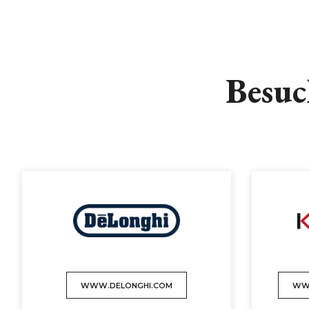
Besuc
WWW.DELONGHI.COM
WW