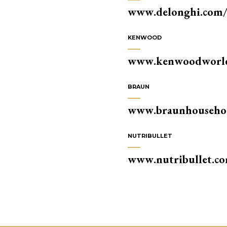
www.delonghi.com/d
KENWOOD
www.kenwoodworld.
BRAUN
www.braunhousehol
NUTRIBULLET
www.nutribullet.c