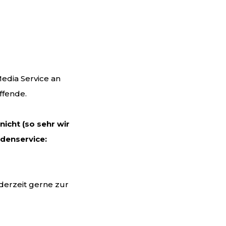
edia Service an
ffende.
icht (so sehr wir
ndenservice:
erzeit gerne zur