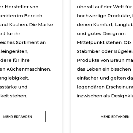
r Hersteller von
überall auf der Welt für
eräten im Bereich
hochwertige Produkte, 
und Kochen. Die Marke
denen Komfort, Langleb
nt für ihr
und gutes Design im
iches Sortiment an
Mittelpunkt stehen. Ob
leingeräten,
Stabmixer oder Bügelei
dere für ihre
Produkte von Braun m
ven Küchenmaschinen,
das Leben ein bisschen
anglebigkeit,
einfacher und gelten da
sstärke und
legendären Erscheinun
gkeit stehen.
inzwischen als Designkla
MEHR ERFAHREN
MEHR ERFAHREN