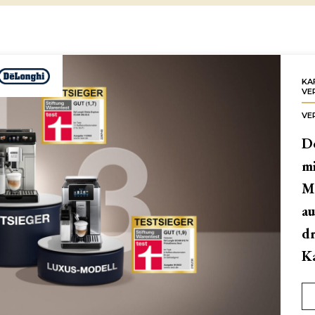
UNCATEGORIZED
KA
VE
VE
De
mi
Ma
au
dr
Ka