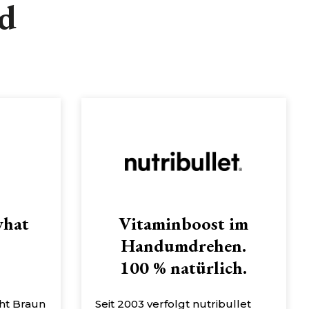
nd
what
Vitaminboost im
Handumdrehen.
100 % natürlich.
eht Braun
Seit 2003 verfolgt nutribullet