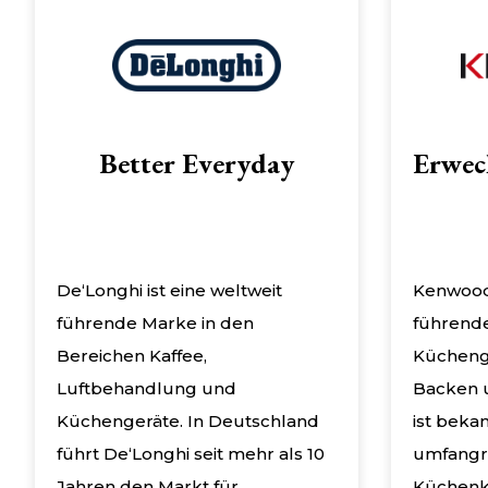
Better Everyday
Erwec
De‘Longhi ist eine weltweit
Kenwood 
führende Marke in den
führende
Bereichen Kaffee,
Kücheng
Luftbehandlung und
Backen 
Küchengeräte. In Deutschland
ist bekan
führt De‘Longhi seit mehr als 10
umfangre
Jahren den Markt für
Küchenk