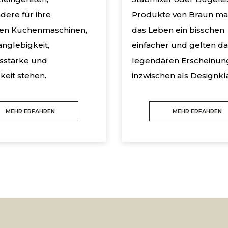
dere für ihre
Produkte von Braun m
ven Küchenmaschinen,
das Leben ein bisschen
anglebigkeit,
einfacher und gelten da
sstärke und
legendären Erscheinun
gkeit stehen.
inzwischen als Designkla
MEHR ERFAHREN
MEHR ERFAHREN