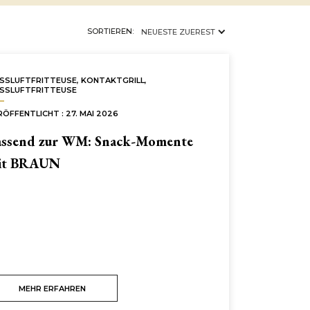
×
KONTAKTGRILL
SORTIEREN:
NEUESTE ZUEREST
ISSLUFTFRITTEUSE
,
KONTAKTGRILL
,
ISSLUFTFRITTEUSE
RÖFFENTLICHT : 27. MAI 2026
assend zur WM: Snack-Momente
it BRAUN
MEHR ERFAHREN