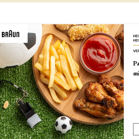
HE
HE
VE
P
m