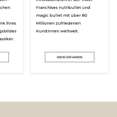
achen
Franchises nutribullet und
magic bullet mit über 80
nk ihres
Millionen zufriedenen
gsbildes
Kund:innen weltweit.
ssiker.
MEHR ERFAHREN