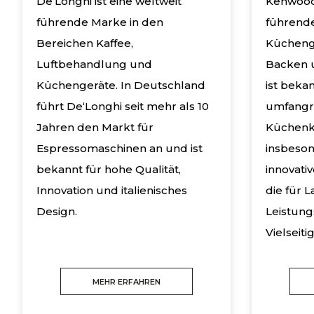
De‘Longhi ist eine weltweit
Kenwood 
führende Marke in den
führende
Bereichen Kaffee,
Kücheng
Luftbehandlung und
Backen 
Küchengeräte. In Deutschland
ist bekan
führt De‘Longhi seit mehr als 10
umfangre
Jahren den Markt für
Küchenk
Espressomaschinen an und ist
insbeson
bekannt für hohe Qualität,
innovati
Innovation und italienisches
die für L
Design.
Leistung
Vielseiti
MEHR ERFAHREN