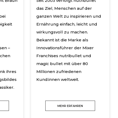
eht Braun
Seit 2003 verfolgt nutribullet
das Ziel, Menschen auf der
bei
ganzen Welt zu inspirieren und
igkeit
Ernährung einfach, leicht und
wirkungsvoll zu machen.
Bekannt ist die Marke als
sen –
Innovationsführer der Mixer
achen
Franchises nutribullet und
magic bullet mit über 80
nk ihres
Millionen zufriedenen
gsbildes
Kund:innen weltweit.
ssiker.
MEHR ERFAHREN