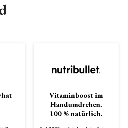
nd
what
Vitaminboost im
Handumdrehen.
100 % natürlich.