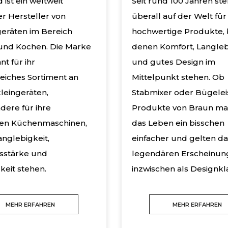
ist ein weltweit
Seit rund 100 Jahren st
r Hersteller von
überall auf der Welt für
eräten im Bereich
hochwertige Produkte, 
und Kochen. Die Marke
denen Komfort, Langleb
nt für ihr
und gutes Design im
iches Sortiment an
Mittelpunkt stehen. Ob
leingeräten,
Stabmixer oder Bügelei
dere für ihre
Produkte von Braun m
ven Küchenmaschinen,
das Leben ein bisschen
anglebigkeit,
einfacher und gelten da
sstärke und
legendären Erscheinun
gkeit stehen.
inzwischen als Designkla
MEHR ERFAHREN
MEHR ERFAHREN