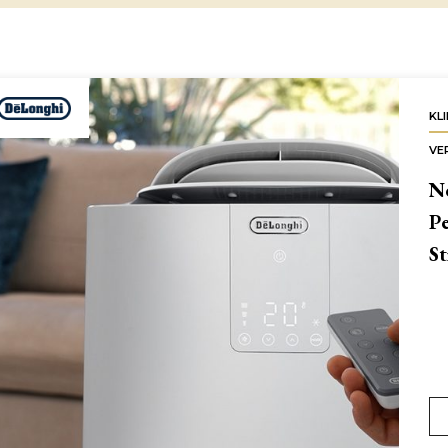
KL
VE
Ne
Pe
St