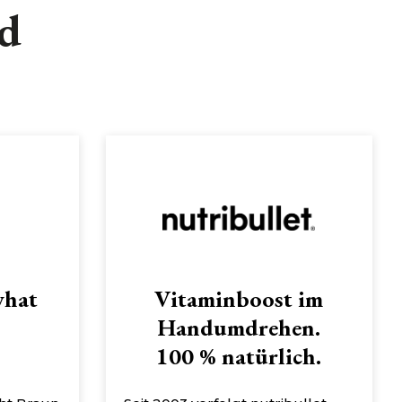
nd
what
Vitaminboost im
Handumdrehen.
100 % natürlich.