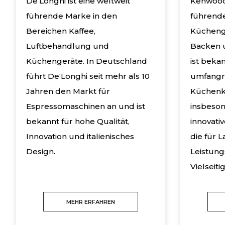
De‘Longhi ist eine weltweit
Kenwood 
führende Marke in den
führende
Bereichen Kaffee,
Kücheng
Luftbehandlung und
Backen 
Küchengeräte. In Deutschland
ist bekan
führt De‘Longhi seit mehr als 10
umfangre
Jahren den Markt für
Küchenk
Espressomaschinen an und ist
insbeson
bekannt für hohe Qualität,
innovati
Innovation und italienisches
die für L
Design.
Leistung
Vielseiti
MEHR ERFAHREN