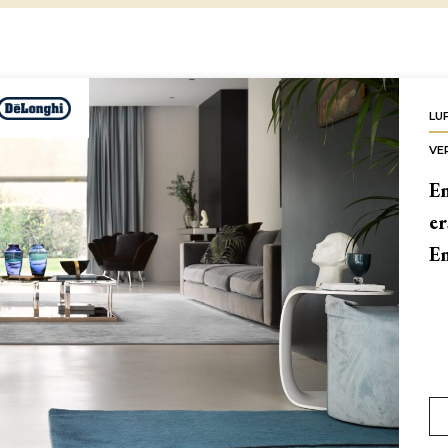
LU
VE
En
er
En