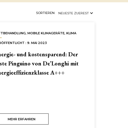
×
LUFTBEHANDLUNG
SORTIEREN:
NEUESTE ZUEREST
FTBEHANDLUNG
,
MOBILE KLIMAGERÄTE
,
KLIMA
RÖFFENTLICHT : 9. MAI 2023
ergie- und kostensparend: Der
ste Pinguino von De’Longhi mit
ergieeffizienzklasse A+++
MEHR ERFAHREN