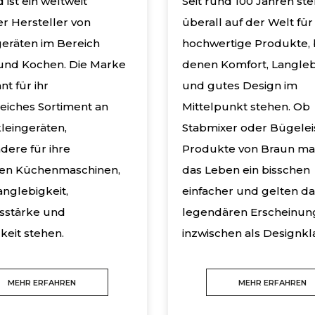
ist ein weltweit
Seit rund 100 Jahren st
r Hersteller von
überall auf der Welt für
eräten im Bereich
hochwertige Produkte, 
und Kochen. Die Marke
denen Komfort, Langleb
nt für ihr
und gutes Design im
iches Sortiment an
Mittelpunkt stehen. Ob
leingeräten,
Stabmixer oder Bügelei
dere für ihre
Produkte von Braun m
ven Küchenmaschinen,
das Leben ein bisschen
anglebigkeit,
einfacher und gelten da
sstärke und
legendären Erscheinun
gkeit stehen.
inzwischen als Designkla
MEHR ERFAHREN
MEHR ERFAHREN