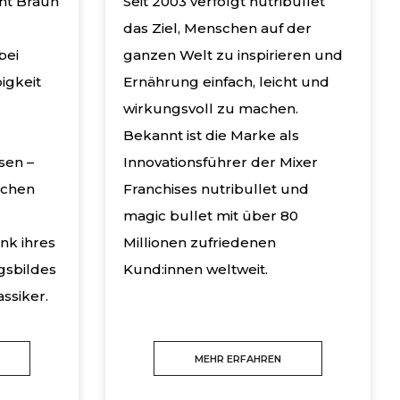
eht Braun
Seit 2003 verfolgt nutribullet
das Ziel, Menschen auf der
bei
ganzen Welt zu inspirieren und
igkeit
Ernährung einfach, leicht und
wirkungsvoll zu machen.
Bekannt ist die Marke als
sen –
Innovationsführer der Mixer
achen
Franchises nutribullet und
magic bullet mit über 80
nk ihres
Millionen zufriedenen
gsbildes
Kund:innen weltweit.
ssiker.
MEHR ERFAHREN